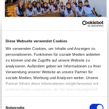
© Regina Belz
Diese Webseite verwendet Cookies
Chorfest „Pueri Cantores“
Wir verwenden Cookies, um Inhalte und Anzeigen zu
personalisieren, Funktionen für soziale Medien anbieten
Im August 2024 fuhren die Kinder des Hauptchores zum
zu können und die Zugriffe auf unsere Website zu
Chor-Fest des
Verbandes "Pueri Cantores Deutschland"
analysieren. Außerdem geben wir Informationen zu Ihrer
nach Heiligenstadt. Alle zwei Jahre treffen sich ca. 400-
Verwendung unserer Website an unsere Partner für
500 Sänger aus Chören der Region Ost des Verbandes
soziale Medien, Werbung und Analysen weiter. Unsere
"Pueri Cantores Deutschland" und singen gemeinsam.
Partner führen diese Informationen möglicherweise mit
Zur Region Ost gehören die Bistümer Berlin, Görlitz,
weiteren Daten zusammen, die Sie ihnen bereitgestellt
Magdeburg, Erfurt und Dresden.
haben oder die sie im Rahmen Ihrer Nutzung der Dienste
Der Kinderchor St. Matthias vertrat in diesem Jahr als
gesammelt haben.
E
einziger Chor aus Berlin unser Erzbistum Berlin
Notwendig
i