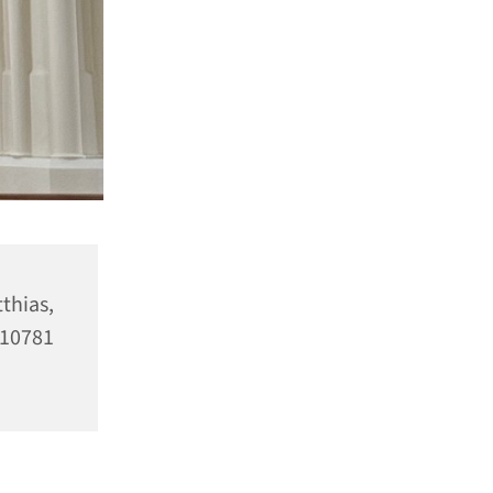
as,
10781