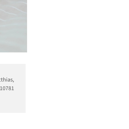
as,
10781